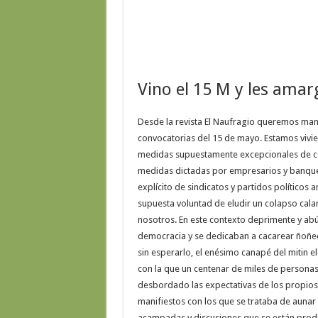
Vino el 15 M y les amarg
Desde la revista El Naufragio queremos mani
convocatorias del 15 de mayo. Estamos vivi
medidas supuestamente excepcionales de co
medidas dictadas por empresarios y banqu
explícito de sindicatos y partidos políticos 
supuesta voluntad de eludir un colapso cala
nosotros. En este contexto deprimente y abúl
democracia y se dedicaban a cacarear ñoñec
sin esperarlo, el enésimo canapé del mitin e
con la que un centenar de miles de persona
desbordado las expectativas de los propios
manifiestos con los que se trataba de auna
acampadas y discusiones que se están prod