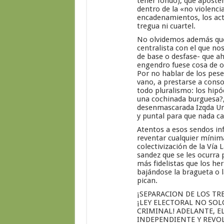
tener fondo), que apost
dentro de la «no violenci
encadenamientos, los acto
tregua ni cuartel.
No olvidemos además que 
centralista con el que no
de base o desfase- que a
engendro fuese cosa de ot
Por no hablar de los pese
vano, a prestarse a conso
todo pluralismo: los hipó
una cochinada burguesa?,
desenmascarada Izqda Und
y puntal para que nada ca
Atentos a esos sendos inf
reventar cualquier mínima
colectivización de la Vía 
sandez que se les ocurra
más fidelistas que los h
bajándose la bragueta o la
pican.
¡SEPARACION DE LOS TR
¡LEY ELECTORAL NO SOL
CRIMINAL! ADELANTE, E
INDEPENDIENTE Y REVO