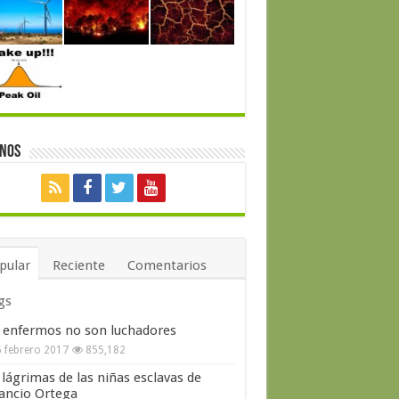
enos
pular
Reciente
Comentarios
gs
 enfermos no son luchadores
 febrero 2017
855,182
 lágrimas de las niñas esclavas de
ncio Ortega