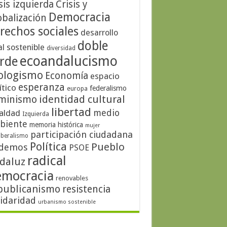
sis izquierda
Crisis y
Democracia
obalización
rechos sociales
desarrollo
doble
al sostenible
diversidad
ecoandalucismo
rde
ologismo
Economía
espacio
esperanza
ítico
federalismo
europa
identidad cultural
minismo
libertad
medio
aldad
Izquierda
biente
memoria histórica
mujer
participación ciudadana
iberalismo
Política
Pueblo
demos
PSOE
radical
daluz
emocracia
renovables
publicanismo
resistencia
lidaridad
urbanismo sostenible