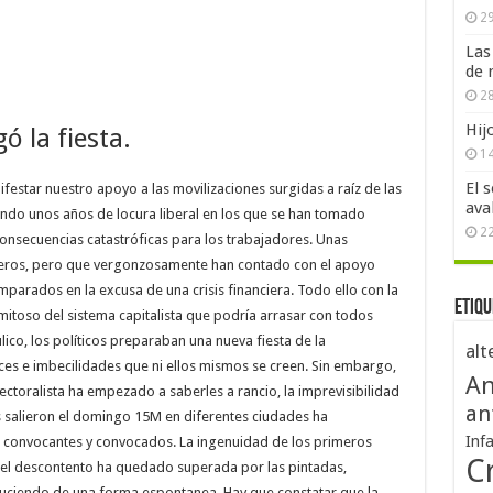
29
Las
de 
28
Hij
ó la fiesta.
1
El 
festar nuestro apoyo a las movilizaciones surgidas a raíz de las
ava
endo unos años de locura liberal en los que se han tomado
2
nsecuencias catastróficas para los trabajadores. Unas
eros, pero que vergonzosamente han contado con el apoyo
amparados en la excusa de una crisis financiera. Todo ello con la
Etiqu
mitoso del sistema capitalista que podría arrasar con todos
ico, los políticos preparaban una nueva fiesta de la
alt
es e imbecilidades que ni ellos mismos se creen. Sin embargo,
An
lectoralista ha empezado a saberles a rancio, la imprevisibilidad
an
s salieron el domingo 15M en diferentes ciudades ha
Inf
 convocantes y convocados. La ingenuidad de los primeros
Cr
r el descontento ha quedado superada por las pintadas,
uciendo de una forma espontanea. Hay que constatar que la