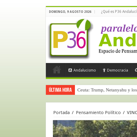
¿Qué es P36 Andalucí
DOMINGO, 9 AGOSTO 2026
Andalucismo
Democracia
Última hora
Ceuta: Trump, Netanyahu y los 
Portada
/
Pensamiento Político
/
VINO 