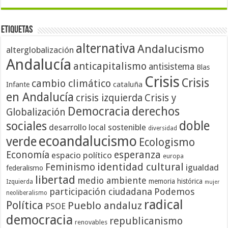
Etiquetas
alternativa
Andalucismo
alterglobalización
Andalucía
anticapitalismo
antisistema
Blas
Crisis
Crisis
cambio climático
cataluña
Infante
en Andalucía
crisis izquierda
Crisis y
Democracia
derechos
Globalización
doble
sociales
desarrollo local sostenible
diversidad
ecoandalucismo
verde
Ecologismo
Economía
esperanza
espacio político
europa
identidad cultural
Feminismo
igualdad
federalismo
libertad
medio ambiente
memoria histórica
Izquierda
mujer
participación ciudadana
Podemos
neoliberalismo
radical
Política
Pueblo andaluz
PSOE
democracia
republicanismo
renovables