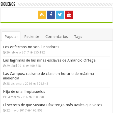
Siguenos
Popular
Reciente
Comentarios
Tags
Los enfermos no son luchadores
26 febrero 2017
855,182
Las lágrimas de las niñas esclavas de Amancio Ortega
29 abril 2016
400,848
Las Campos: racismo de clase en horario de máxima
audiencia
28 diciembre 2016
379,943
Hijo de una limpiasuelos
14 marzo 2016
318,998
El secreto de que Susana Díaz tenga más avales que votos
22 mayo 2017
162,899